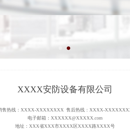
XXXX安防设备有限公司
销售热线：XXXX-XXXXXXXX 售后热线：XXXX-XXXXXXX
电子邮箱：XXXXXX@XXXXX.com
地址：XXX省XXX市XXXX区XXXX路XXXX号