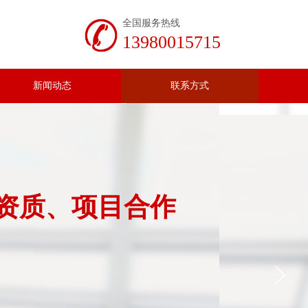
全国服务热线
13980015715
新闻动态
联系方式
资质、项目合作